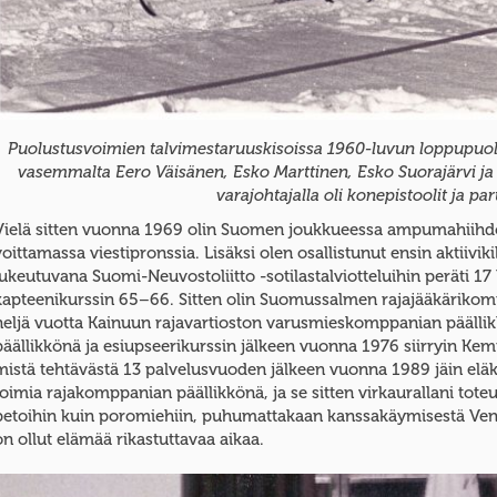
Puolustusvoimien talvimestaruuskisoissa 1960-luvun loppupuolel
vasemmalta Eero Väisänen, Esko Marttinen, Esko Suorajärvi ja M
varajohtajalla oli konepistoolit ja par
Vielä sitten vuonna 1969 olin Suomen joukkueessa ampumahiihd
voittamassa viestipronssia. Lisäksi olen osallistunut ensin aktii
lukeutuvana Suomi-Neuvostoliitto -sotilastalviotteluihin peräti 1
kapteenikurssin 65–66. Sitten olin Suomussalmen rajajääkärikom
neljä vuotta Kainuun rajavartioston varusmieskomppanian päällikk
päällikkönä ja esiupseerikurssin jälkeen vuonna 1976 siirryin Kem
mistä tehtävästä 13 palvelusvuoden jälkeen vuonna 1989 jäin eläkke
toimia rajakomppanian päällikkönä, ja se sitten virkaurallani toteu
petoihin kuin poromiehiin, puhumattakaan kanssakäymisestä Ve
on ollut elämää rikastuttavaa aikaa.