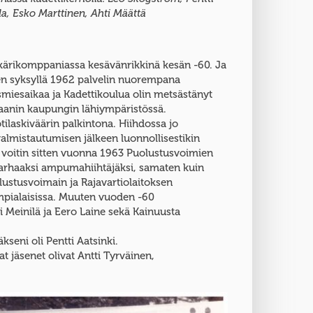
la, Esko Marttinen, Ahti Määttä
äkärikomppaniassa kesävänrikkinä kesän -60. Ja
een syksyllä 1962 palvelin nuorempana
miesaikaa ja Kadettikoulua olin metsästänyt
 Kajaanin kaupungin lähiympäristössä.
tilaskiväärin palkintona. Hiihdossa jo
almistautumisen jälkeen luonnollisestikin
a voitin sitten vuonna 1963 Puolustusvoimien
rhaaksi ampumahiihtäjäksi, samaten kuin
lustusvoimain ja Rajavartiolaitoksen
pialaisissa. Muuten vuoden -60
i Meinilä ja Eero Laine sekä Kainuusta
kseni oli Pentti Aatsinki.
jäsenet olivat Antti Tyrväinen,